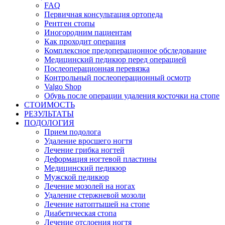
FAQ
Первичная консультация ортопеда
Рентген стопы
Иногородним пациентам
Как проходит операция
Комплексное предоперационное обследование
Медицинский педикюр перед операцией
Послеоперационная перевязка
Контрольный послеоперационный осмотр
Valgo Shop
Обувь после операции удаления косточки на стопе
СТОИМОСТЬ
РЕЗУЛЬТАТЫ
ПОДОЛОГИЯ
Прием подолога
Удаление вросшего ногтя
Лечение грибка ногтей
Деформация ногтевой пластины
Медицинский педикюр
Мужской педикюр
Лечение мозолей на ногах
Удаление стержневой мозоли
Лечение натоптышей на стопе
Диабетическая стопа
Лечение отслоения ногтя