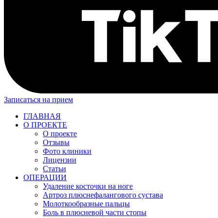
Записаться на прием
ГЛАВНАЯ
О ПРОЕКТЕ
О проекте
Отзывы
Фото клиники
Лицензии
Статьи
ОПЕРАЦИИ
Удаление косточки на ноге
Артроз плюснефалангового сустава
Молоткообразные пальцы
Боль в плюсневой части стопы