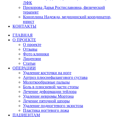
ЛФК
Прохорова Дарья Ростиславовна, физический
терапевт
Коноплина Надежда, медицинский координатор,
юрист
КОНТАКТЫ
ГЛАВНАЯ
О ПРОЕКТЕ
О проекте
Отзывы
Фото клиники
Лицензии
Статьи
ОПЕРАЦИИ
Удаление косточки на ноге
Артроз плюснефалангового сустава
Молоткообразные пальцы
Боль в плюсневой части стопы
Лечение деформации тейлора
Удаление невромы Мортона
Лечение пяточной шпоры
Удаление подногтевого экзостоза
Пластика ногтевого ложа
ПАЦИЕНТАМ