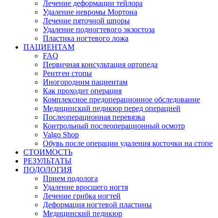
Лечение деформации тейлора
Удаление невромы Мортона
Лечение пяточной шпоры
Удаление подногтевого экзостоза
Пластика ногтевого ложа
ПАЦИЕНТАМ
FAQ
Первичная консультация ортопеда
Рентген стопы
Иногородним пациентам
Как проходит операция
Комплексное предоперационное обследование
Медицинский педикюр перед операцией
Послеоперационная перевязка
Контрольный послеоперационный осмотр
Valgo Shop
Обувь после операции удаления косточки на стопе
СТОИМОСТЬ
РЕЗУЛЬТАТЫ
ПОДОЛОГИЯ
Прием подолога
Удаление вросшего ногтя
Лечение грибка ногтей
Деформация ногтевой пластины
Медицинский педикюр