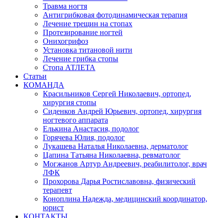
Травма ногтя
Антигрибковая фотодинамическая терапия
Лечение трещин на стопах
Протезирование ногтей
Онихогрифоз
Установка титановой нити
Лечение грибка стопы
Стопа АТЛЕТА
Статьи
КОМАНДА
Красильников Сергей Николаевич, ортопед,
хирургия стопы
Сиденков Андрей Юрьевич, ортопед, хирургия
ногтевого аппарата
Елькина Анастасия, подолог
Горячева Юлия, подолог
Лукашева Наталья Николаевна, дерматолог
Цапина Татьяна Николаевна, ревматолог
Могжанов Артур Андреевич, реабилитолог, врач
ЛФК
Прохорова Дарья Ростиславовна, физический
терапевт
Коноплина Надежда, медицинский координатор,
юрист
КОНТАКТЫ