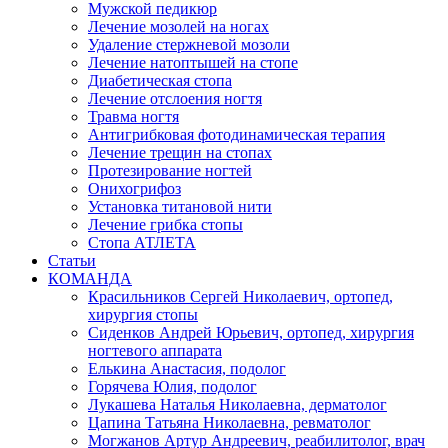
Мужской педикюр
Лечение мозолей на ногах
Удаление стержневой мозоли
Лечение натоптышей на стопе
Диабетическая стопа
Лечение отслоения ногтя
Травма ногтя
Антигрибковая фотодинамическая терапия
Лечение трещин на стопах
Протезирование ногтей
Онихогрифоз
Установка титановой нити
Лечение грибка стопы
Стопа АТЛЕТА
Статьи
КОМАНДА
Красильников Сергей Николаевич, ортопед,
хирургия стопы
Сиденков Андрей Юрьевич, ортопед, хирургия
ногтевого аппарата
Елькина Анастасия, подолог
Горячева Юлия, подолог
Лукашева Наталья Николаевна, дерматолог
Цапина Татьяна Николаевна, ревматолог
Могжанов Артур Андреевич, реабилитолог, врач