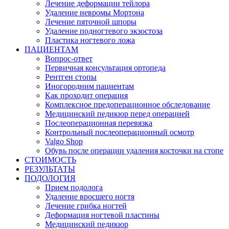
Лечение деформации тейлора
Удаление невромы Мортона
Лечение пяточной шпоры
Удаление подногтевого экзостоза
Пластика ногтевого ложа
ПАЦИЕНТАМ
Вопрос-ответ
Первичная консультация ортопеда
Рентген стопы
Иногородним пациентам
Как проходит операция
Комплексное предоперационное обследование
Медицинский педикюр перед операцией
Послеоперационная перевязка
Контрольный послеоперационный осмотр
Valgo Shop
Обувь после операции удаления косточки на стопе
СТОИМОСТЬ
РЕЗУЛЬТАТЫ
ПОДОЛОГИЯ
Прием подолога
Удаление вросшего ногтя
Лечение грибка ногтей
Деформация ногтевой пластины
Медицинский педикюр