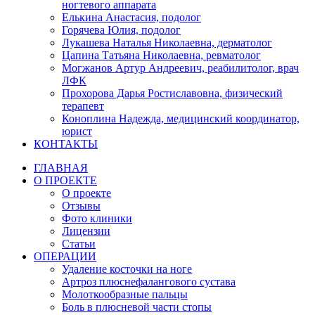
ногтевого аппарата
Елькина Анастасия, подолог
Горячева Юлия, подолог
Лукашева Наталья Николаевна, дерматолог
Цапина Татьяна Николаевна, ревматолог
Могжанов Артур Андреевич, реабилитолог, врач
ЛФК
Прохорова Дарья Ростиславовна, физический
терапевт
Коноплина Надежда, медицинский координатор,
юрист
КОНТАКТЫ
ГЛАВНАЯ
О ПРОЕКТЕ
О проекте
Отзывы
Фото клиники
Лицензии
Статьи
ОПЕРАЦИИ
Удаление косточки на ноге
Артроз плюснефалангового сустава
Молоткообразные пальцы
Боль в плюсневой части стопы