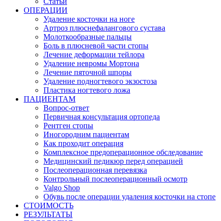
Статьи
ОПЕРАЦИИ
Удаление косточки на ноге
Артроз плюснефалангового сустава
Молоткообразные пальцы
Боль в плюсневой части стопы
Лечение деформации тейлора
Удаление невромы Мортона
Лечение пяточной шпоры
Удаление подногтевого экзостоза
Пластика ногтевого ложа
ПАЦИЕНТАМ
Вопрос-ответ
Первичная консультация ортопеда
Рентген стопы
Иногородним пациентам
Как проходит операция
Комплексное предоперационное обследование
Медицинский педикюр перед операцией
Послеоперационная перевязка
Контрольный послеоперационный осмотр
Valgo Shop
Обувь после операции удаления косточки на стопе
СТОИМОСТЬ
РЕЗУЛЬТАТЫ