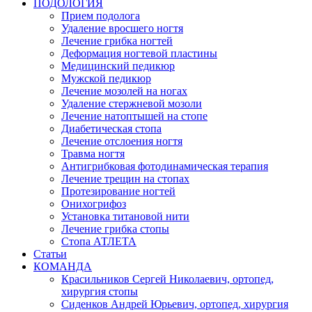
ПОДОЛОГИЯ
Прием подолога
Удаление вросшего ногтя
Лечение грибка ногтей
Деформация ногтевой пластины
Медицинский педикюр
Мужской педикюр
Лечение мозолей на ногах
Удаление стержневой мозоли
Лечение натоптышей на стопе
Диабетическая стопа
Лечение отслоения ногтя
Травма ногтя
Антигрибковая фотодинамическая терапия
Лечение трещин на стопах
Протезирование ногтей
Онихогрифоз
Установка титановой нити
Лечение грибка стопы
Стопа АТЛЕТА
Статьи
КОМАНДА
Красильников Сергей Николаевич, ортопед,
хирургия стопы
Сиденков Андрей Юрьевич, ортопед, хирургия