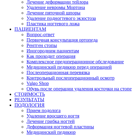
Лечение деформации тейлора
Удаление невромы Мортона
Лечение пяточной шпоры
Удаление подногтевого экзостоза
Пластика ногтевого ложа
ПАЦИЕНТАМ
Вопрос-ответ
Первичная консультация ортопеда
Рентген стопы
Иногородним пациентам
Как проходит операция
Комплексное предоперационное обследование
Медицинский педикюр перед операцией
Послеоперационная перевязка
Контрольный послеоперационный осмотр
Valgo Shop
Обувь после операции удаления косточки на стопе
СТОИМОСТЬ
РЕЗУЛЬТАТЫ
ПОДОЛОГИЯ
Прием подолога
Удаление вросшего ногтя
Лечение грибка ногтей
Деформация ногтевой пластины
Медицинский педикюр