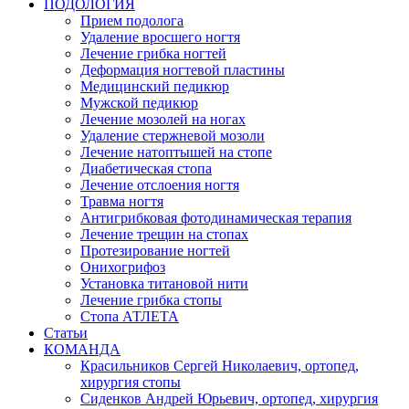
ПОДОЛОГИЯ
Прием подолога
Удаление вросшего ногтя
Лечение грибка ногтей
Деформация ногтевой пластины
Медицинский педикюр
Мужской педикюр
Лечение мозолей на ногах
Удаление стержневой мозоли
Лечение натоптышей на стопе
Диабетическая стопа
Лечение отслоения ногтя
Травма ногтя
Антигрибковая фотодинамическая терапия
Лечение трещин на стопах
Протезирование ногтей
Онихогрифоз
Установка титановой нити
Лечение грибка стопы
Стопа АТЛЕТА
Статьи
КОМАНДА
Красильников Сергей Николаевич, ортопед,
хирургия стопы
Сиденков Андрей Юрьевич, ортопед, хирургия