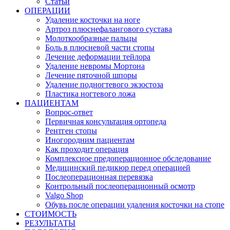
Статьи
ОПЕРАЦИИ
Удаление косточки на ноге
Артроз плюснефалангового сустава
Молоткообразные пальцы
Боль в плюсневой части стопы
Лечение деформации тейлора
Удаление невромы Мортона
Лечение пяточной шпоры
Удаление подногтевого экзостоза
Пластика ногтевого ложа
ПАЦИЕНТАМ
Вопрос-ответ
Первичная консультация ортопеда
Рентген стопы
Иногородним пациентам
Как проходит операция
Комплексное предоперационное обследование
Медицинский педикюр перед операцией
Послеоперационная перевязка
Контрольный послеоперационный осмотр
Valgo Shop
Обувь после операции удаления косточки на стопе
СТОИМОСТЬ
РЕЗУЛЬТАТЫ