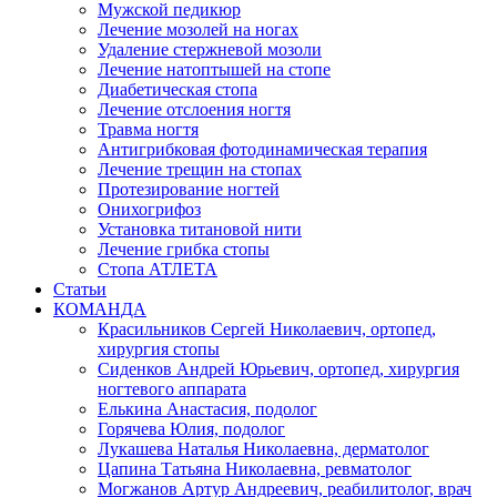
Мужской педикюр
Лечение мозолей на ногах
Удаление стержневой мозоли
Лечение натоптышей на стопе
Диабетическая стопа
Лечение отслоения ногтя
Травма ногтя
Антигрибковая фотодинамическая терапия
Лечение трещин на стопах
Протезирование ногтей
Онихогрифоз
Установка титановой нити
Лечение грибка стопы
Стопа АТЛЕТА
Статьи
КОМАНДА
Красильников Сергей Николаевич, ортопед,
хирургия стопы
Сиденков Андрей Юрьевич, ортопед, хирургия
ногтевого аппарата
Елькина Анастасия, подолог
Горячева Юлия, подолог
Лукашева Наталья Николаевна, дерматолог
Цапина Татьяна Николаевна, ревматолог
Могжанов Артур Андреевич, реабилитолог, врач