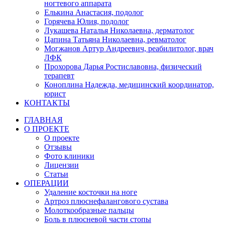
ногтевого аппарата
Елькина Анастасия, подолог
Горячева Юлия, подолог
Лукашева Наталья Николаевна, дерматолог
Цапина Татьяна Николаевна, ревматолог
Могжанов Артур Андреевич, реабилитолог, врач
ЛФК
Прохорова Дарья Ростиславовна, физический
терапевт
Коноплина Надежда, медицинский координатор,
юрист
КОНТАКТЫ
ГЛАВНАЯ
О ПРОЕКТЕ
О проекте
Отзывы
Фото клиники
Лицензии
Статьи
ОПЕРАЦИИ
Удаление косточки на ноге
Артроз плюснефалангового сустава
Молоткообразные пальцы
Боль в плюсневой части стопы