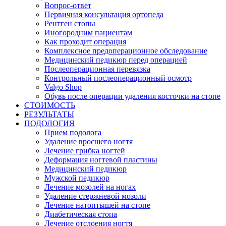
Вопрос-ответ
Первичная консультация ортопеда
Рентген стопы
Иногородним пациентам
Как проходит операция
Комплексное предоперационное обследование
Медицинский педикюр перед операцией
Послеоперационная перевязка
Контрольный послеоперационный осмотр
Valgo Shop
Обувь после операции удаления косточки на стопе
СТОИМОСТЬ
РЕЗУЛЬТАТЫ
ПОДОЛОГИЯ
Прием подолога
Удаление вросшего ногтя
Лечение грибка ногтей
Деформация ногтевой пластины
Медицинский педикюр
Мужской педикюр
Лечение мозолей на ногах
Удаление стержневой мозоли
Лечение натоптышей на стопе
Диабетическая стопа
Лечение отслоения ногтя