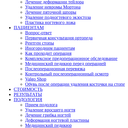
Лечение деформации тейлора
Удаление невромы Мортона
Лечение пяточной шпоры
Удаление подногтевого экзостоза
Пластика ногтевого ложа
ПАЦИЕНТАМ
Вопрос-ответ
Первичная консультация ортопеда
Рентген стопы
Иногородним пациентам
Как проходит операция
Комплексное предоперационное обследование
Медицинский педикюр перед операцией
Послеоперационная перевязка
Контрольный послеоперационный осмотр
Valgo Shop
Обувь после операции удаления косточки на стопе
СТОИМОСТЬ
РЕЗУЛЬТАТЫ
ПОДОЛОГИЯ
Прием подолога
Удаление вросшего ногтя
Лечение грибка ногтей
Деформация ногтевой пластины
Медицинский педикюр