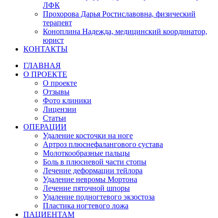
ЛФК
Прохорова Дарья Ростиславовна, физический
терапевт
Коноплина Надежда, медицинский координатор,
юрист
КОНТАКТЫ
ГЛАВНАЯ
О ПРОЕКТЕ
О проекте
Отзывы
Фото клиники
Лицензии
Статьи
ОПЕРАЦИИ
Удаление косточки на ноге
Артроз плюснефалангового сустава
Молоткообразные пальцы
Боль в плюсневой части стопы
Лечение деформации тейлора
Удаление невромы Мортона
Лечение пяточной шпоры
Удаление подногтевого экзостоза
Пластика ногтевого ложа
ПАЦИЕНТАМ