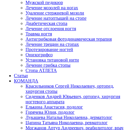
Мужской педикюр
Лечение мозолей на ногах
Удаление стержневой мозоли
Лечение натоптышей на стопе
Диабетическая стопа
Лечение отслоения ногтя
Травма ногтя
Антигрибковая фотодинамическая терапия
Лечение трещин на стопах
Протезирование ногтей
Онихогрифоз
Установка титановой нити
Лечение грибка стопы
Стопа АТЛЕТА
Статьи
КОМАНДА
Красильников Сергей Николаевич, ортопед,
хирургия стопы
Сиденков Андрей Юрьевич, ортопед, хирургия
ногтевого аппарата
Елькина Анастасия, подолог
Горячева Юлия, подолог
Лукашева Наталья Николаевна, дерматолог
Цапина Татьяна Николаевна, ревматолог
Могжанов Артур Андреевич, реабилитолог, врач