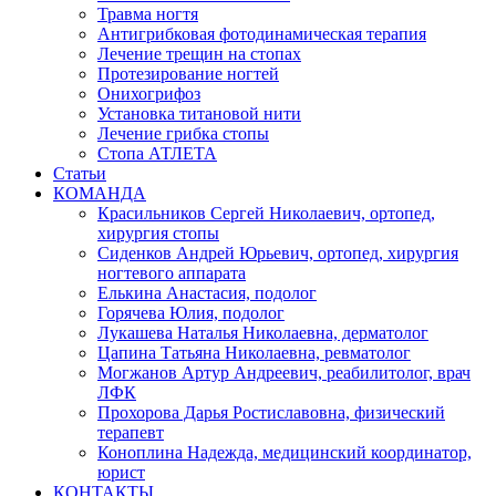
Травма ногтя
Антигрибковая фотодинамическая терапия
Лечение трещин на стопах
Протезирование ногтей
Онихогрифоз
Установка титановой нити
Лечение грибка стопы
Стопа АТЛЕТА
Статьи
КОМАНДА
Красильников Сергей Николаевич, ортопед,
хирургия стопы
Сиденков Андрей Юрьевич, ортопед, хирургия
ногтевого аппарата
Елькина Анастасия, подолог
Горячева Юлия, подолог
Лукашева Наталья Николаевна, дерматолог
Цапина Татьяна Николаевна, ревматолог
Могжанов Артур Андреевич, реабилитолог, врач
ЛФК
Прохорова Дарья Ростиславовна, физический
терапевт
Коноплина Надежда, медицинский координатор,
юрист
КОНТАКТЫ