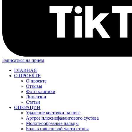
Записаться на прием
ГЛАВНАЯ
О ПРОЕКТЕ
О проекте
Отзывы
Фото клиники
Лицензии
Статьи
ОПЕРАЦИИ
Удаление косточки на ноге
Артроз плюснефалангового сустава
Молоткообразные пальцы
Боль в плюсневой части стопы