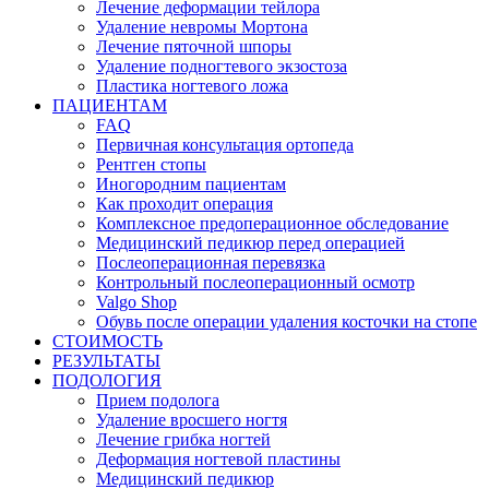
Лечение деформации тейлора
Удаление невромы Мортона
Лечение пяточной шпоры
Удаление подногтевого экзостоза
Пластика ногтевого ложа
ПАЦИЕНТАМ
FAQ
Первичная консультация ортопеда
Рентген стопы
Иногородним пациентам
Как проходит операция
Комплексное предоперационное обследование
Медицинский педикюр перед операцией
Послеоперационная перевязка
Контрольный послеоперационный осмотр
Valgo Shop
Обувь после операции удаления косточки на стопе
СТОИМОСТЬ
РЕЗУЛЬТАТЫ
ПОДОЛОГИЯ
Прием подолога
Удаление вросшего ногтя
Лечение грибка ногтей
Деформация ногтевой пластины
Медицинский педикюр