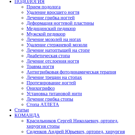
ПОДОЛОГИЯ
Прием подолога
Удаление вросшего ногтя
Лечение грибка ногтей
Деформация ногтевой пластины
Медицинский педикюр
Мужской педикюр
Лечение мозолей на ногах
Удаление стержневой мозоли
Лечение натоптышей на стопе
Диабетическая стопа
Лечение отслоения ногтя
Травма ногтя
Антигрибковая фотодинамическая терапия
Лечение трещин на стопах
Протезирование ногтей
Онихогрифоз
Установка титановой нити
Лечение грибка стопы
Стопа АТЛЕТА
Статьи
КОМАНДА
Красильников Сергей Николаевич, ортопед,
хирургия стопы
Сиденков Андрей Юрьевич, ортопед, хирургия