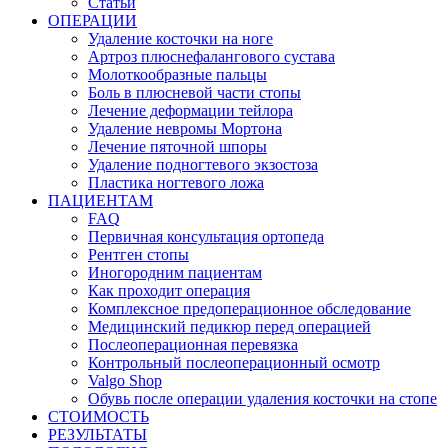
Статьи
ОПЕРАЦИИ
Удаление косточки на ноге
Артроз плюснефалангового сустава
Молоткообразные пальцы
Боль в плюсневой части стопы
Лечение деформации тейлора
Удаление невромы Мортона
Лечение пяточной шпоры
Удаление подногтевого экзостоза
Пластика ногтевого ложа
ПАЦИЕНТАМ
FAQ
Первичная консультация ортопеда
Рентген стопы
Иногородним пациентам
Как проходит операция
Комплексное предоперационное обследование
Медицинский педикюр перед операцией
Послеоперационная перевязка
Контрольный послеоперационный осмотр
Valgo Shop
Обувь после операции удаления косточки на стопе
СТОИМОСТЬ
РЕЗУЛЬТАТЫ