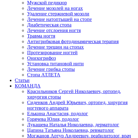
Мужской педикюр
Лечение мозолей на ногах
Удаление стержневой мозоли
Лечение натоптышей на стопе
Диабетическая стопа
Лечение отслоения ногтя
Травма ногтя
Антигрибковая фотодинамическая терапия
Лечение трещин на стопах
Протезирование ногтей
Онихогрифоз
Установка титановой нити
Лечение грибка стопы
Стопа АТЛЕТА
Статьи
КОМАНДА
Красильников Сергей Николаевич, ортопед,
хирургия стопы
Сиденков Андрей Юрьевич, ортопед, хирургия
ногтевого аппарата
Елькина Анастасия, подолог
Горячева Юлия, подолог
Лукашева Наталья Николаевна, дерматолог
Цапина Татьяна Николаевна, ревматолог
Могжанов Артур Андреевич, реабилитолог, врач