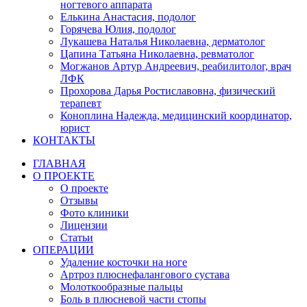
ногтевого аппарата
Елькина Анастасия, подолог
Горячева Юлия, подолог
Лукашева Наталья Николаевна, дерматолог
Цапина Татьяна Николаевна, ревматолог
Могжанов Артур Андреевич, реабилитолог, врач
ЛФК
Прохорова Дарья Ростиславовна, физический
терапевт
Коноплина Надежда, медицинский координатор,
юрист
КОНТАКТЫ
ГЛАВНАЯ
О ПРОЕКТЕ
О проекте
Отзывы
Фото клиники
Лицензии
Статьи
ОПЕРАЦИИ
Удаление косточки на ноге
Артроз плюснефалангового сустава
Молоткообразные пальцы
Боль в плюсневой части стопы